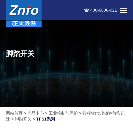
☎ 400-6606-021
脚踏开关
网站首页
>
产品中心
>
工业控制与保护
>
行程/微动/跑偏/拉绳/超
速
>
脚踏开关
>
TFS1系列