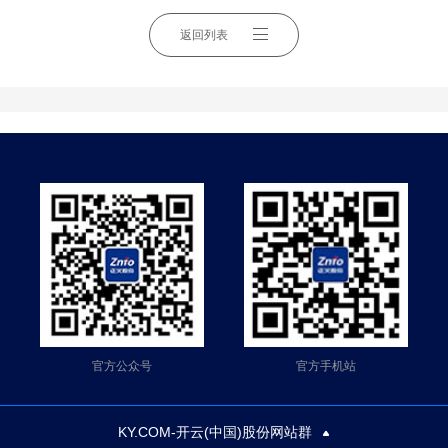
返回列表
官方公众号
官方手机站
KY.COM-开云(中国)股份网站群