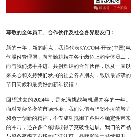
尊敬的全体员工、合作伙伴及社会各界朋友们：
新的一年，新的起点，我谨代表KY.COM-开云(中国)电
气股份管理层，向辛勤耕耘在各个岗位上的全体员工，
向与我们携手并进、共创辉煌的合作伙伴，以及一直以
来关心和支持我们发展的社会各界朋友，致以最诚挚的
节日问候和最美好的新年祝福！
回望过去的2024年，是充满挑战与机遇并存的一年。
面对复杂多变的市场环境，我们凭借着坚韧不拔的毅力
和勇于创新的精神，不仅成功抵御了各种不确定性带来
的冲击，还在多个领域取得了突破性进展。我们的产品
与服务赢得了市场的广泛认可，品牌影响力持续提升，