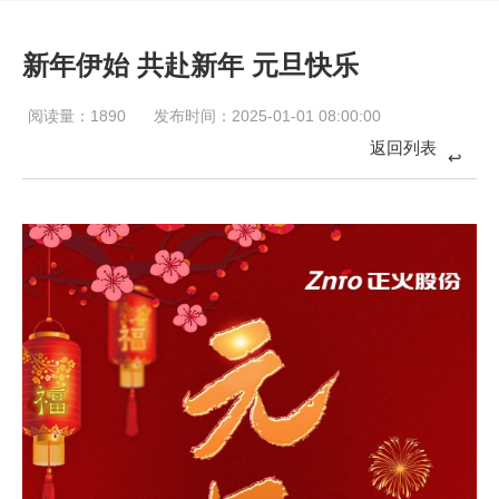
新年伊始 共赴新年 元旦快乐
阅读量：
189
0
发布时间：2025-01-01 08:00:00
返回列表
↩